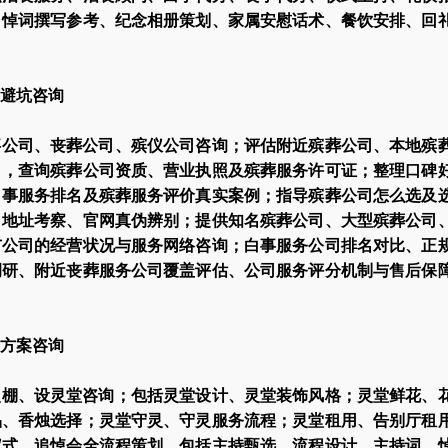
、悼词撰写参考、纪念相册策划、家属安慰话术、餐饮安排、回
避坑咨询
事公司、丧葬公司、殡仪公司咨询；评估附近殡葬公司、本地殡
司，查询殡葬公司资质、营业执照及殡葬服务许可证；整理口碑
白事服务排名及殡葬服务评价真实案例；指导殡葬公司怎么选及
、地址考察、官网真伪辨别；提供知名殡葬公司、大型殡葬公司
市公司的经营状况与服务网络咨询；白事服务公司排名对比、正
调研、附近丧葬服务公司覆盖评估、公司服务评分机制与售后保
方案咨询
灵棚、设灵堂咨询；包括灵堂设计、灵堂装饰风格；灵堂鲜花、
品、香烛选择；灵堂守灵、守灵服务流程；灵堂租用、告别厅租
仪式、追悼会全流程策划，包括主持甄选、流程设计、主持词、