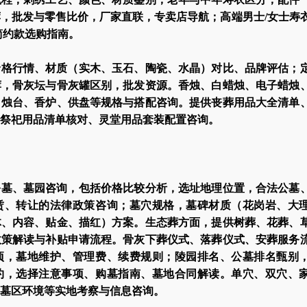
，批发与零售比价，厂家直联，专卖店导航；高端男士/女士寿
简约款选购指南。
价格行情、材质（实木、玉石、陶瓷、水晶）对比、品牌评估；
荐，骨灰坛与骨灰罐区别，批发资源。香烛、白蜡烛、电子蜡烛
、烛台、香炉、供盘等规格与搭配咨询。提供丧葬用品大全清单
祭祀用品清单核对、灵堂用品套装配置咨询。
公墓、墓园咨询，包括价格比较分析，选址地理位置，合法公墓
赁、转让的法律政策咨询；墓穴规格，墓碑材质（花岗岩、大
体、内容、贴金、描红）方案。生态葬方面，提供树葬、花葬、
政策解读与补贴申请流程。骨灰下葬仪式、落葬仪式、安葬服务
项，墓地维护、管理费、续费规则；陵园排名、公墓排名甄别
约，选择注意事项、购墓指南、墓地合同解读。单穴、双穴、
墓区环境等实地考察与信息咨询。