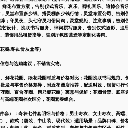
、鲜花布置方案，告别仪式音乐、哀乐、葬礼音乐、追悼会音
考，灵堂布置多少钱、搭灵棚多少钱行情，灵堂布置公司、告别
推荐；守灵夜、头七守灵习俗问询，灵堂规矩、注意事项，告别
花艺设计、挽联书写服务、悼词撰写服务、告别仪式摄影、追
、装饰用品租赁指导、告别厅氛围营造等定制化咨询。
花圈/寿衣/骨灰盒等）
信息与选购建议，不销售实物。
制、鲜花花圈、纸花花圈材质与价格对比；花圈挽联书写规范、
；批发与零售价格差异，附近花圈店推荐，配送时效，租赁可行
菊花圈、百合花圈、康乃馨花圈）寓意与保鲜；花圈骨架、底座
与高端花圈档次区分，花圈套餐组合。
/七件套）：寿衣七件套明细与价格；男士寿衣、女士寿衣、高端
质）、款式（唐装、中山装、现代装）适用场景；品牌口碑、价
流程；刺绣工艺、颜色、材质鉴别，老年与中年寿衣区分，配件