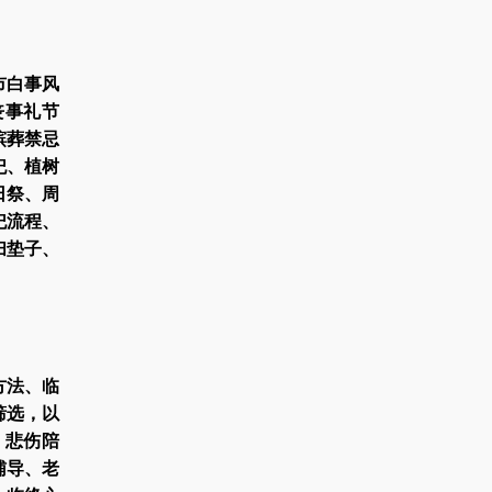
市白事风
丧事礼节
殡葬禁忌
祀、植树
日祭、周
祀流程、
扫垫子、
方法、临
筛选，以
、悲伤陪
辅导、老