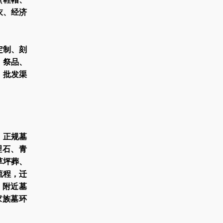
衣、经济
定制、刻
、祭品、
、批发渠
、正规墓
理石、青
草坪葬、
流程，迁
，附近墓
家族墓环