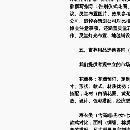
辞撰写指导；告别仪式花圈
议。灵堂布置图片、效果参
公司、追悼会策划公司对比
悼会注意事项。还涵盖灵堂
作、灵堂灯光布置、地毯铺设
五、丧葬用品选购咨询（
我们提供客观中立的市场
花圈类：花圈预订、定
寸、形状、款式、材质优劣
搭配，花材（白菊花圈、黄
放、设计、色彩搭配，经济型
寿衣类（含高端/男/女
款式对比；面料（绸缎、棉
套装搭配、尺寸测量与定制