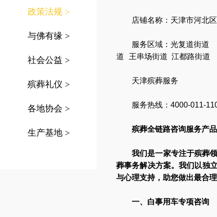
政策法规
>
店铺名称：天津市河北
与佛有缘
>
服务区域：
光复道街道
道
王串
场街道
江都路街道
社会公益
>
天津殡葬服务
殡葬礼仪
>
服务热线：4000-011-11
各地协会
>
殡葬全链路咨询服务产品
生产基地
>
我们是一家专注于殡葬
葬事务解决方案。我们以独
与心理支持，助您做出最合理
一、白事用车专项咨询