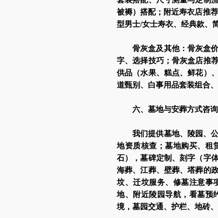
被褥）搭配；附近寿衣店推荐
型男士/女士寿衣、经典款、
骨灰盒及其他：骨灰盒
字、选择技巧；骨灰盒店推
供品（水果、糕点、鲜花）
道甄别、白事用品套装组合、
六、墓地与安葬方式咨询
我们提供墓地、陵园、
地资质核查；墓地购买、租
石），墓碑定制、刻字（字
海葬、江葬、壁葬、塔葬的
坟、迁坟服务、修墓注意事
地、附近陵园导航，看墓预
境，墓园交通、护栏、地砖、