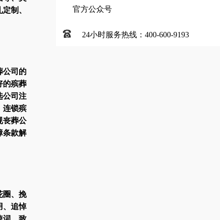
官方公众号
礼定制、
24小时服务热线：400-600-9193
葬公司的
好的殡葬
选公司注
、连锁殡
规丧葬公
障条款解
花圈、挽
用、追悼
悼词、致