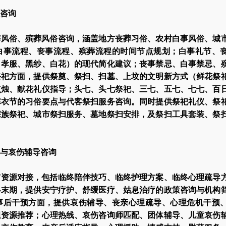
咨询
葬风俗、殡葬风俗咨询，涵盖地方丧葬习俗、农村白事风俗、城
白事流程、丧事流程、殡葬流程的时间节点规划；白事礼节、
、孝服、黑纱、白花）的现代简化建议；丧事禁忌、白事禁忌、
祭祀方面，提供祭奠、祭扫、扫墓、上坟的文明新方式（鲜花祭
点烛、献花礼仪指导；头七、头七祭祀、三七、五七、七七、百
寒衣节的习俗要点与代客祭扫服务咨询。同时提供祭祀礼仪、祭
宗族祭祀、城市祭扫服务、墓地祭扫安排，及祭扫工具套装、祭
与哀伤辅导咨询
与资源对接，包括临终陪伴技巧、临终护理方案、临终心理疏导
终末期，提供安宁疗护、舒缓医疗、姑息治疗的政策咨询与机构
事后干预方面，提供哀伤辅导、丧亲心理疏导、心理危机干预
组资源推荐；心理热线、哀伤咨询师匹配、团体辅导、儿童哀伤