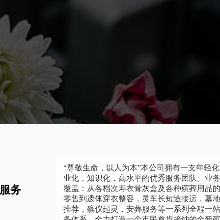
“尊敬生命，以人为本”本公司拥有一支年轻
业化，知识化，高水平的优秀服务团队。业
服务
覆盖：从各档次寿衣骨灰盒及各种殡葬用品
零售到遗体穿衣整容，灵车长短途接运，墓
推荐，殡仪起灵，安葬服务等一系列全程一
务体系，全力打造一个市民首肯接纳的全新