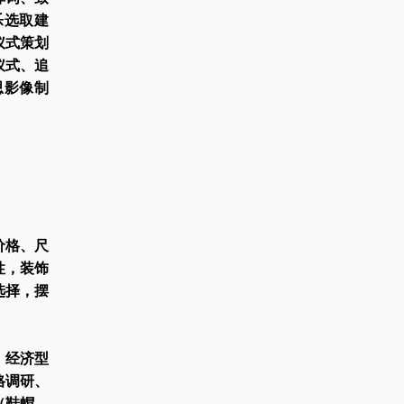
乐选取建
仪式策划
仪式、追
思影像制
价格、尺
性，装饰
选择，摆
、经济型
格调研、
（鞋帽、