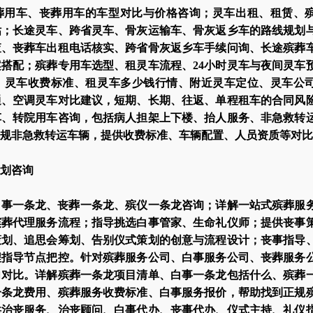
葬用车、丧葬用车的车型对比与价格咨询；灵车出租、租赁、
估；长途灵车、跨省灵车、骨灰运输车、骨灰返乡车的路线规划
查、丧葬车出租电话核实、跨省骨灰返乡车手续问询、长途殡葬
搭配；殡葬专用车选型、租灵车流程、24小时灵车与夜间灵车
、灵车收费标准、租灵车多少钱行情、附近灵车定位、灵车公
通、空调灵车对比建议，短期、长期、往返、单程租车的合同风
车、转院用车咨询，包括病人担架上下楼、抬人服务、非急救转
规非急救转运车辆，提供收费标准、车辆配置、人员资质等对比
划咨询
白事一条龙、丧葬一条龙、殡仪一条龙咨询；详解一站式殡葬服
殡葬代理服务流程；指导挑选白事管家、生命礼仪师；提供丧事
策划、追思会筹划、告别仪式策划的创意与流程设计；丧事指导
程指导节点把控。针对殡葬服务公司、白事服务公司、丧葬服务
向对比。详解殡葬一条龙项目清单、白事一条龙包括什么、殡葬
一条龙费用、殡葬服务收费标准、白事服务报价，帮助找到正规
供治丧服务、治丧顾问、白事代办、丧事代办、仪式主持、礼仪