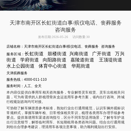
天津市南开区长虹街道白事/殡仪电话、丧葬服务
咨询服务
发布日期:2026-05-26
访问数量:30
店铺名称：天津市南开区长虹街道白事/殡仪电话、丧葬服务 咨询服务
长虹街道
鼓楼街道
兴南街道
广开街道
万兴
服务区域：
街道
学府街道
向阳路街道
嘉陵道街
道
王
顶堤街道
水上公园街道
体育中心街道
华苑街道
天津殡葬服务
服务热线：4000-011-110
服务时间：人工、全天
本内容仅提供白事用车相关咨询服务，专业解答灵车租赁、灵车出租相关问
题，可为有需求的人群梳理骨灰盒运送用车参考方案，省内出行咨询、跨城
行程规划咨询均可对接。
可协助了解车辆资质参考标准，熟知行业出行通用规范，认识车辆外观标识
常规样式，掌握车辆年检、日常维保相关常识，梳理各类用车办理手续参考
要点。提供靠谱用车渠道咨询指引，区分不同车型适用场景，了解专车护送
出行注意细节，解答临时用车、长短期租用各类咨询问题。结合出行通用规
则给出合理参考建议，理清用车各项注意事项，助力顺利规划出行安排。