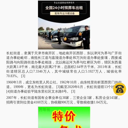
长虹街道，隶属于天津市南开区，地处南开区西部，东以津河为界与广开街
道办事处毗邻，南抵长江道与嘉陵道办事处和万兴街道办事处接壤，西接咸
阳路与向阳路街道办事处相连，北以南运河为界与红桥区为邻，辖区东西最
大距离1.8千米，南北最大距离2千米，总面积2.64平方千米。2011年末，长虹
街道辖区总人口7.3346万人，其中城镇常住人口5.1927万人，城镇化率
70.83%。 [3]
1960年3月，成立东牲里人民公社。1962年10月，由东牲里街析置西营门外街
道。1999年，更名为长虹街道。 [3]截至2020年6月，长虹街道辖13个社区，
[4]街道办事处驻平陆东里社区文水路8号。 [3]
2007年，长虹街道有国有企事业单位38家，三资企业3家，私营企业143家。
招商引资到位资金4169万元，协税额906万元，零散税收缴1.04万元。