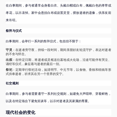
在白事期间，参与者通常会身着白衣、头戴白帽或白布，佩戴白色的孝带或
孝花，以示哀悼。家中会悬挂白布或设置灵堂，摆放逝者的遗像，供亲友前
来吊唁。
祭拜与仪式
白事期间，会举行一系列的祭拜仪式，包括但不限于：
守灵
：在逝者旁守夜，持续一段时间，期间亲朋好友轮流守护，表达对逝者
的不舍与怀念。
出殡
：在特定日期，将逝者或灵柩送往墓地或火化场，沿途可能伴有哭泣、
诵经等仪式，象征着与逝者的最后一别。
祭祀
：定期举行祭祀活动，如清明节、中元节等，以食物、香烛和纸钱等形
式供奉逝者，祈求其在另一个世界的安宁。
社交规则
白事期间，参与者需要遵守一系列社交规则，如避免大声喧哗、穿着鲜艳，
以及在特定场合下避免笑谈等，以示对逝者及其家属的尊重。
现代社会的变化