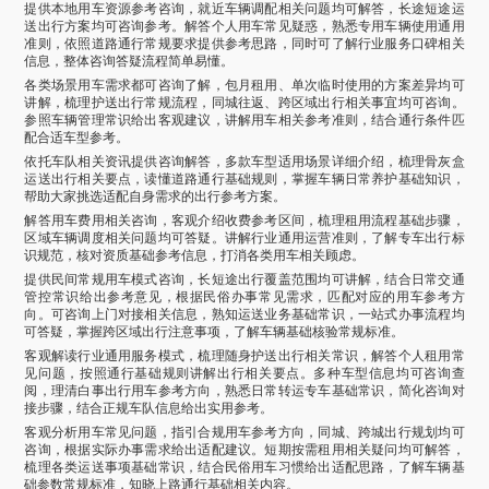
提供本地用车资源参考咨询，就近车辆调配相关问题均可解答，长途短途运
送出行方案均可咨询参考。解答个人用车常见疑惑，熟悉专用车辆使用通用
准则，依照道路通行常规要求提供参考思路，同时可了解行业服务口碑相关
信息，整体咨询答疑流程简单易懂。
各类场景用车需求都可咨询了解，包月租用、单次临时使用的方案差异均可
讲解，梳理护送出行常规流程，同城往返、跨区域出行相关事宜均可咨询。
参照车辆管理常识给出客观建议，讲解用车相关参考准则，结合通行条件匹
配合适车型参考。
依托车队相关资讯提供咨询解答，多款车型适用场景详细介绍，梳理骨灰盒
运送出行相关要点，读懂道路通行基础规则，掌握车辆日常养护基础知识，
帮助大家挑选适配自身需求的出行参考方案。
解答用车费用相关咨询，客观介绍收费参考区间，梳理租用流程基础步骤，
区域车辆调度相关问题均可答疑。讲解行业通用运营准则，了解专车出行标
识规范，核对资质基础参考信息，打消各类用车相关顾虑。
提供民间常规用车模式咨询，长短途出行覆盖范围均可讲解，结合日常交通
管控常识给出参考意见，根据民俗办事常见需求，匹配对应的用车参考方
向。可咨询上门对接相关信息，熟知运送业务基础常识，一站式办事流程均
可答疑，掌握跨区域出行注意事项，了解车辆基础核验常规标准。
客观解读行业通用服务模式，梳理随身护送出行相关常识，解答个人租用常
见问题，按照通行基础规则讲解出行相关要点。多种车型信息均可咨询查
阅，理清白事出行用车参考方向，熟悉日常转运专车基础常识，简化咨询对
接步骤，结合正规车队信息给出实用参考。
客观分析用车常见问题，指引合规用车参考方向，同城、跨城出行规划均可
咨询，根据实际办事需求给出适配建议。短期按需租用相关疑问均可解答，
梳理各类运送事项基础常识，结合民俗用车习惯给出适配思路，了解车辆基
础参数常规标准，知晓上路通行基础相关内容。