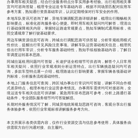
办事用车相关疑惑，结合行业服务特点分享实用参考经验。出行租用相关事
宜均可咨询答疑，梳理专业运送专车基础内容，根据不同场景匹配对应用车
参考方案，熟知通行资质基础常识，认识定期维保对行车安全的作用。
本地车队资讯可咨询了解，异地车辆调配思路详细讲解，梳理出行顺畅相关
影响要点，标准化咨询服务省心便捷。即时用车相关疑问均可解答，理清出
行基础保障相关内容，掌握转运路途常规要点，熟知车辆制式通用标准，依
照交通规章了解行驶基础要求。
周边车辆资源信息可咨询，跨城出行调配思路可供答疑，分析常规租用模式
性价比，提醒出行常见风险注意事项。讲解车队运营基础相关信息，梳理民
俗出行用车常识，分析专车服务基础特性，熟知手续核验基础内容，了解日
常调度运转基本思路。
同城往返租用问题均可答疑，长途护送全程细节可供咨询，解答个人日常用
车相关疑问，依照行业常规准则分析运营特点。出行车辆挑选疑问均可咨
询，多款车型特点逐一介绍，梳理路途出行影响要素，掌握车辆各项基础评
判标准，分析服务流程基础特性。
本地上门服务信息可查阅，跨区域办事出行常识均可答疑，讲解不同合作模
式差异特点，梳理本地行业运营参考情况。办事用车需求均可对接咨询，全
境运送专车相关信息可供讲解，紧急用车排布思路可参考，分析上路通行基
础条件，专业团队服务细节均可答疑解惑。
长期对外服务情况可了解，同城异地统筹规划思路可咨询，客观分享出行服
务体验参考，依照行业常规标准讲解服务参考方向。
本文所展示各类供需内容，仅作行业资源交流与信息参考使用，具体服务由
供需双方自行沟通对接、自主履约。