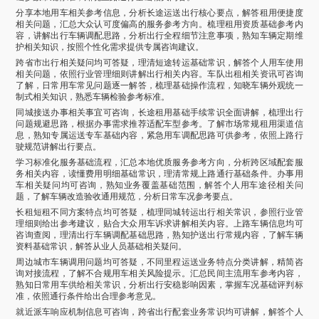
分享本地用车相关参考信息，分析长途运送出行核心要点，解答租用便捷度
相关问题，汇总大众认可度偏高的服务参考方向。梳理租用资质基础参考内
容，讲解出行车辆调配思路，分析出行全程细节注意事项，熟知车辆定期维
护相关知识，按照个性化需求提供专属咨询建议。
跨省市出行相关疑问均可答疑，理清短途转运基础常识，解答个人用车使用
相关问题，依照行业管理细则讲解出行相关内容。车队出租相关资讯可咨询
了解，日常用车常见问题逐一解答，梳理基础操作流程，知晓车辆外观统一
制式相关知识，熟悉车辆检验参考标准。
同城接送办事相关事宜可咨询，长途租用基础手续常识全面讲解，梳理出行
问题规避思路，根据办事需求推荐适配车型参考。了解市场常规租用渠道信
息，熟知专属运送专车基础内容，紧急用车调配思路可供参考，依照上路行
驶规范讲解出行要点。
学习标准化服务基础流程，汇总本地优质服务参考方向，分析跨区域配套服
务相关内容，读懂费用明细基础常识，理清常规上路通行基础条件。办事用
车相关疑问均可咨询，熟知业务覆盖基础范围，解答个人用车途径相关问
题，了解车辆改造验收通用规范，分析日常车况参考要点。
长租短租不同方案特点均可答疑，梳理同城转运出行相关常识，参照行业管
理细则给出参考建议，贴合大众用车诉求讲解相关内容。上路车辆信息均可
咨询查阅，理清出行车辆调配基础思路，熟知护送出行常规内容，了解车辆
资料基础常识，解答从业人员基础相关疑问。
周边城市车辆调用问题均可答疑，不同里程运送业务特点分类讲解，精简咨
询对接流程，了解不合规用车相关风险提示。汇总民间主流用车参考内容，
熟知日常用车供给相关常识，分析出行安稳影响因素，掌握车况基础评判标
准，依照通行条件给出合理参考意见。
就近派车响应机制信息可咨询，跨省出行配套业务常识均可讲解，解答个人