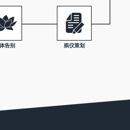
体告别
殡仪策划