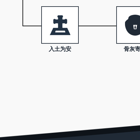
入土为安
骨灰