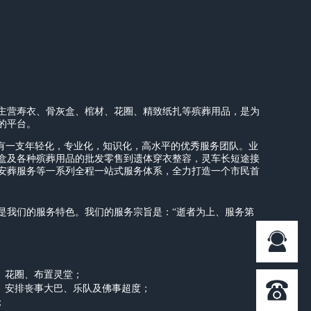
主营寿衣、骨灰盒、棺材、花圈、精致纸扎等殡葬用品，是为
的平台。
拥有一支年轻化，专业化，知识化，高水平的优秀服务团队。业
盒及各种殡葬用品的批发零售到遗体穿衣整容，灵车长短途接
安葬服务等一系列全程一站式服务体系，全力打造一个市民首
是我们的服务特色。我们的服务宗旨是：“逝者为上、服务第
、花圈、布置灵堂；
品、安排丧事大巴、乐队及佛事超度；
；