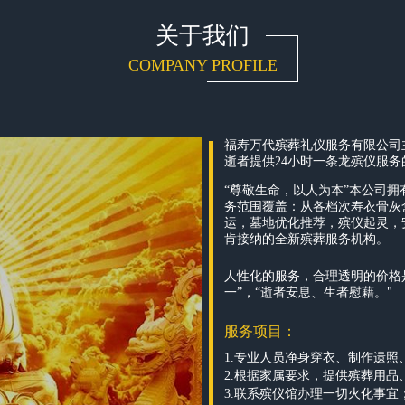
关于我们
COMPANY PROFILE
福寿万代殡葬礼仪服务有限公司
逝者提供24小时一条龙殡仪服务
“尊敬生命，以人为本”本公司
务范围覆盖：从各档次寿衣骨灰
运，墓地优化推荐，殡仪起灵，
肯接纳的全新殡葬服务机构。
人性化的服务，合理透明的价格
一”，“逝者安息、生者慰藉。"
服务项目：
1.专业人员净身穿衣、制作遗照
2.根据家属要求，提供殡葬用
3.联系殡仪馆办理一切火化事宜