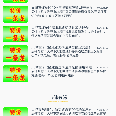
天津市红桥区邵公庄街道殡仪策划/守灵厅
2026-07-17
预约 咨询服务
店铺名称：天津市红桥区邵公庄街道殡仪策划/守灵厅预
约 咨询服务 服务区域：西于庄...
天津市红桥区咸阳北路街道参加追悼会
2026-07-17
时，什么样的着装是合适的？灵堂布置，
店铺名称：天津市红桥区咸阳北路街道参加追悼会时，
设灵棚 咨询服务
什么样的着装是合适的？灵堂布置，...
天津市河北区江都路街道助念的定义是什
2026-07-03
么？殡仪电话、丧葬服务 咨询服务
店铺名称：天津市河北区江都路街道助念的定义是什
么？殡仪电话、丧葬服务 咨询服务 ...
天津市河北区建昌道街道冰棺的使用和维
2026-07-03
护方法/丧葬一条龙 咨询服务
店铺名称：天津市河北区建昌道街道冰棺的使用和维护
方法/丧葬一条龙 咨询服务 服务...
与佛有缘
Predestined with Buddha
天津市东丽区万新街道寿衣的传统禁忌有
2026-07-29
哪些？殡葬服务中心 咨询服务
店铺名称：天津市东丽区万新街道寿衣的传统禁忌有哪