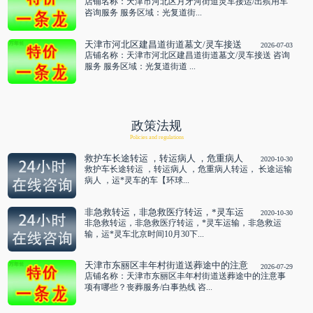
车 咨询服务
店铺名称：天津市河北区月牙河街道灵车接运/出殡用车
咨询服务 服务区域：光复道街...
天津市河北区建昌道街道墓文/灵车接送
2026-07-03
咨询服务
店铺名称：天津市河北区建昌道街道墓文/灵车接送 咨询
服务 服务区域：光复道街道 ...
政策法规
Policies and regulations
救护车长途转运 ，转运病人 ，危重病人
2020-10-30
转运， 长途运输病人 ，运*灵车的车
救护车长途转运 ，转运病人 ，危重病人转运， 长途运输
病人 ，运*灵车的车【环球...
非急救转运，非急救医疗转运，*灵车运
2020-10-30
输，非急救运输，运*灵车
非急救转运，非急救医疗转运，*灵车运输，非急救运
输，运*灵车北京时间10月30下...
天津市东丽区丰年村街道送葬途中的注意
2026-07-29
事项有哪些？丧葬服务/白事热线 咨询服
店铺名称：天津市东丽区丰年村街道送葬途中的注意事
务
项有哪些？丧葬服务/白事热线 咨...