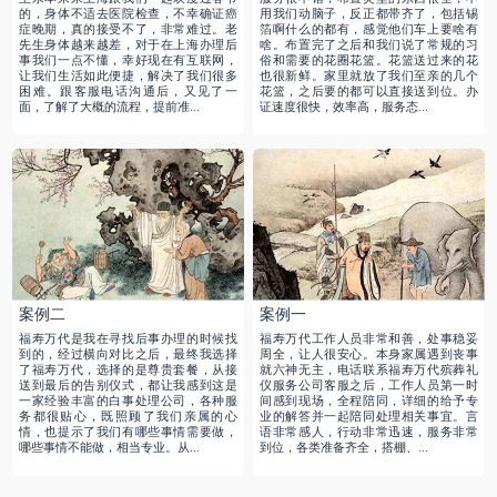
的，身体不适去医院检查，不幸确证癌
用我们动脑子，反正都带齐了，包括锡
症晚期，真的接受不了，非常难过。老
箔啊什么的都有，感觉他们车上要啥有
先生身体越来越差，对于在上海办理后
啥。布置完了之后和我们说了常规的习
事我们一点不懂，幸好现在有互联网，
俗和需要的花圈花篮。花篮送过来的花
让我们生活如此便捷，解决了我们很多
也很新鲜。家里就放了我们至亲的几个
困难。跟客服电话沟通后，又见了一
花篮，之后要的都可以直接送到位。办
面，了解了大概的流程，提前准...
证速度很快，效率高，服务态...
案例二
案例一
福寿万代是我在寻找后事办理的时候找
福寿万代工作人员非常和善，处事稳妥
到的，经过横向对比之后，最终我选择
周全，让人很安心。本身家属遇到丧事
了福寿万代，选择的是尊贵套餐，从接
就六神无主，电话联系福寿万代殡葬礼
送到最后的告别仪式，都让我感到这是
仪服务公司客服之后，工作人员第一时
一家经验丰富的白事处理公司，各种服
间感到现场，全程陪同，详细的给予专
务都很贴心，既照顾了我们亲属的心
业的解答并一起陪同处理相关事宜。言
情，也提示了我们有哪些事情需要做，
语非常感人，行动非常迅速，服务非常
哪些事情不能做，相当专业。从...
到位，各类准备齐全，搭棚、...