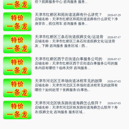
些？殡葬服务中心 咨询服务 服务...
天津市红桥区和苑街道送葬有什么讲究？
2026-07-29
净身穿衣，殡仪用车 咨询服务
店铺名称：天津市红桥区和苑街道送葬有什么讲究？净
身穿衣，殡仪用车 咨询服务 服务...
天津市红桥区三条石街道殡葬文化/运送骨
2026-07-17
灰，下葬 咨询服务
店铺名称：天津市红桥区三条石街道殡葬文化/运送骨
灰，下葬 咨询服务 服务区域：西...
天津市红桥区西于庄街道白事服务公司的
2026-07-17
服务内容有哪些？临终关怀 咨询服务
店铺名称：天津市红桥区西于庄街道白事服务公司的服
务内容有哪些？临终关怀 咨询服务...
天津市河北区王串场街道冰棺常见的故障
2026-07-03
有哪些？如何处理？丧葬服务/白事热线
店铺名称：天津市河北区王串场街道冰棺常见的故障有
咨询服务
哪些？如何处理？丧葬服务/白事热...
天津市河北区铁东路街道海葬怎么祭拜？
2026-07-03
寿衣/殡葬文化 咨询服务
店铺名称：天津市河北区铁东路街道海葬怎么祭拜？寿
衣/殡葬文化 咨询服务 服务区域...