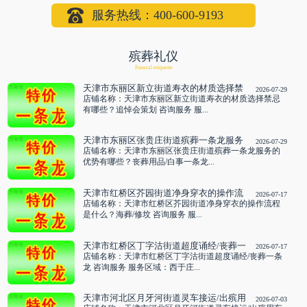
服务热线：400-600-9193
殡葬礼仪
Funeral etiquette
天津市东丽区新立街道寿衣的材质选择禁
2026-07-29
忌有哪些？追悼会策划 咨询服务
店铺名称：天津市东丽区新立街道寿衣的材质选择禁忌
有哪些？追悼会策划 咨询服务 服...
天津市东丽区张贵庄街道殡葬一条龙服务
2026-07-29
的优势有哪些？丧葬用品/白事一条龙 咨
店铺名称：天津市东丽区张贵庄街道殡葬一条龙服务的
询服务
优势有哪些？丧葬用品/白事一条龙...
天津市红桥区芥园街道净身穿衣的操作流
2026-07-17
程是什么？海葬/修坟 咨询服务
店铺名称：天津市红桥区芥园街道净身穿衣的操作流程
是什么？海葬/修坟 咨询服务 服...
天津市红桥区丁字沽街道超度诵经/丧葬一
2026-07-17
条龙 咨询服务
店铺名称：天津市红桥区丁字沽街道超度诵经/丧葬一条
龙 咨询服务 服务区域：西于庄...
天津市河北区月牙河街道灵车接运/出殡用
2026-07-03