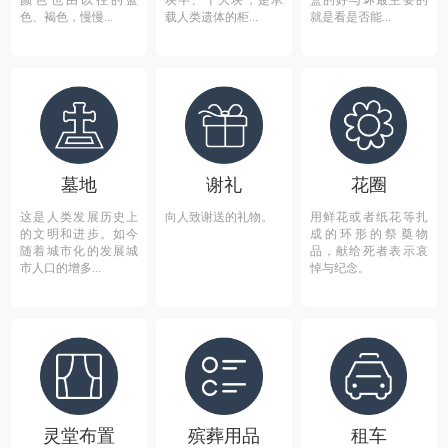
颜色也由以往的蓝
块半、十大块，是承
盒的好与坏最主要的
色、褐色，慢慢...
载人类遗体的柜...
就是看是否能...
墓地
谢礼
花圈
这是人类发展历史上
向人致谢送的礼物。
用鲜花或者纸花等扎
的文明和进步。如今
成的环形的祭奠物
随着城市化的发展城
品，献给死者表示哀
市人口的增多...
悼与纪念。
灵堂布置
殡葬用品
租车