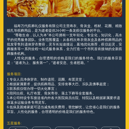
福寿万代殡葬礼仪服务有限公司主营寿衣、骨灰盒、棺材、花圈、精致
纸扎等殡葬用品，是为逝者提供24小时一条龙殡仪服务的平台。
“尊敬生命，以人为本”本公司拥有一支年轻化，专业化，知识化，高水
平的优秀服务团队。业务范围覆盖：从各档次寿衣骨灰盒及各种殡葬用品的
批发零售到遗体穿衣整容，灵车长短途接运，墓地优化推荐，殡仪起灵，安
葬服务等一系列全程一站式服务体系，全力打造一个市民首肯接纳的全新殡
葬服务机构。
人性化的服务，合理透明的价格是我们的服务特色。我们的服务宗旨
是：“逝者为上、服务第一”，“逝者安息、生者慰藉。"
服务项目:
1.专业人员净身穿衣、制作遗照、花圈、布置灵堂；
2.根据家属要求，提供殡葬用品、安排丧事大巴、乐队及佛事超度；
3.联系殡仪馆办理一切火化事宜；
4.陪同出殡、礼厅布置、骨灰寄存、落土下葬等全套服务。
5.本公司特设专车接送省内外各大医院病员出院、转院以及根据家属要求遗
体返乡运输业务专用灵车。
6.低保及困难家庭可适当减免相关费用，替您解忧，让您省心是我们的服务
宗旨。人性化的服务，合理透明的价格是我们的服务特色。
五星服务: