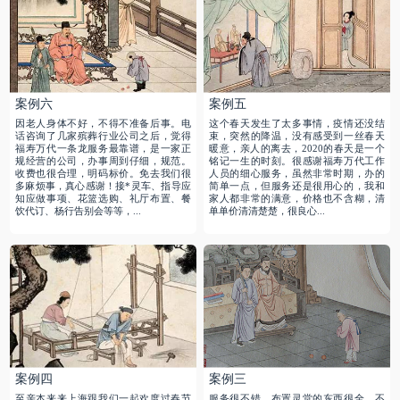
案例六
案例五
因老人身体不好，不得不准备后事。电
这个春天发生了太多事情，疫情还没结
话咨询了几家殡葬行业公司之后，觉得
束，突然的降温，没有感受到一丝春天
福寿万代一条龙服务最靠谱，是一家正
暖意，亲人的离去，2020的春天是一个
规经营的公司，办事周到仔细，规范。
铭记一生的时刻。很感谢福寿万代工作
收费也很合理，明码标价。免去我们很
人员的细心服务，虽然非常时期，办的
多麻烦事，真心感谢！接*灵车、指导应
简单一点，但服务还是很用心的，我和
知应做事项、花篮选购、礼厅布置、餐
家人都非常的满意，价格也不含糊，清
饮代订、杨行告别会等等，...
单单价清清楚楚，很良心...
案例四
案例三
至亲本来来上海跟我们一起欢度过春节
服务很不错，布置灵堂的东西很全，不