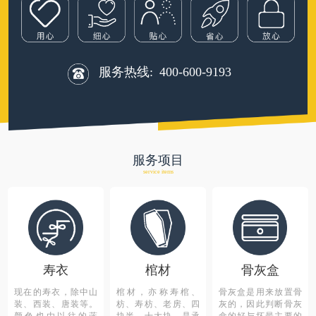
服务热线:
400-600-9193
服务项目
service items
寿衣
棺材
骨灰盒
现在的寿衣，除中山
棺材，亦称寿棺、
骨灰盒是用来放置骨
装、西装、唐装等。
枋、寿枋、老房、四
灰的，因此判断骨灰