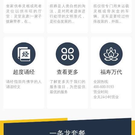
丧家供奉灵柩或死者
殡葬是人类自然的淘
殡仪馆专门用来运载
灵位以供吊唁的厅
汰，是对死者遗体进
灵柩或骨灰盒的车
堂：灵堂哀肃|一家子
行处理的文明形式，
辆。灵车是要经过特
披麻带孝，在...
是社会发展的...
殊改装的，外面...
超度诵经
查看更多
福寿万代
诵经指崇尚佛学的人
了解更多关于我们的
全国热线:
诵读经文
服务项目，为您提供
400-600-9193
最优的服务
营业时间:
全天24小时营业
一条龙套餐