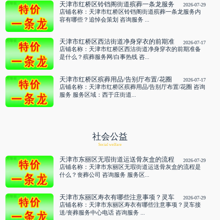
天津市红桥区铃铛阁街道殡葬一条龙服务
2026-07-29
内容有哪些？追悼会策划 咨询服务
店铺名称：天津市红桥区铃铛阁街道殡葬一条龙服务内
容有哪些？追悼会策划 咨询服务 ...
天津市红桥区西沽街道净身穿衣的前期准
2026-07-17
备是什么？殡葬服务网/白事热线 咨询服
店铺名称：天津市红桥区西沽街道净身穿衣的前期准备
务
是什么？殡葬服务网/白事热线 咨...
天津市红桥区殡葬用品/告别厅布置/花圈
2026-07-17
咨询服务
店铺名称：天津市红桥区殡葬用品/告别厅布置/花圈 咨询
服务 服务区域：西于庄街道...
社会公益
Social welfare
天津市东丽区无瑕街道运送骨灰盒的流程
2026-07-29
是什么？丧葬公司 咨询服务
店铺名称：天津市东丽区无瑕街道运送骨灰盒的流程是
什么？丧葬公司 咨询服务 服务区...
天津市东丽区寿衣有哪些注意事项？灵车
2026-07-29
接送/丧葬服务中心电话 咨询服务
店铺名称：天津市东丽区寿衣有哪些注意事项？灵车接
送/丧葬服务中心电话 咨询服务 ...