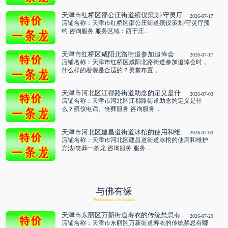
天津市红桥区邵公庄街道殡仪策划/守灵厅
2026-07-17
预约 咨询服务
店铺名称：天津市红桥区邵公庄街道殡仪策划/守灵厅预
约 咨询服务 服务区域：西于庄...
天津市红桥区咸阳北路街道参加追悼会
2026-07-17
时，什么样的着装是合适的？灵堂布置，
店铺名称：天津市红桥区咸阳北路街道参加追悼会时，
设灵棚 咨询服务
什么样的着装是合适的？灵堂布置，...
天津市河北区江都路街道助念的定义是什
2026-07-03
么？殡仪电话、丧葬服务 咨询服务
店铺名称：天津市河北区江都路街道助念的定义是什
么？殡仪电话、丧葬服务 咨询服务 ...
天津市河北区建昌道街道冰棺的使用和维
2026-07-03
护方法/丧葬一条龙 咨询服务
店铺名称：天津市河北区建昌道街道冰棺的使用和维护
方法/丧葬一条龙 咨询服务 服务...
与佛有缘
Predestined with Buddha
天津市东丽区万新街道寿衣的传统禁忌有
2026-07-29
哪些？殡葬服务中心 咨询服务
店铺名称：天津市东丽区万新街道寿衣的传统禁忌有哪