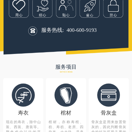
服务热线:
400-600-9193
服务项目
service items
寿衣
棺材
骨灰盒
现在的寿衣，除中山
棺材，亦称寿棺、
骨灰盒是用来放置骨
装、西装、唐装等。
枋、寿枋、老房、四
灰的，因此判断骨灰