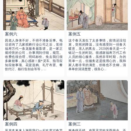
案例六
案例五
因老人身体不好，不得不准备后事。电
这个春天发生了太多事情，疫情还没结
话咨询了几家殡葬行业公司之后，觉得
束，突然的降温，没有感受到一丝春天
福寿万代一条龙服务最靠谱，是一家正
暖意，亲人的离去，2020的春天是一个
规经营的公司，办事周到仔细，规范。
铭记一生的时刻。很感谢福寿万代工作
收费也很合理，明码标价。免去我们很
人员的细心服务，虽然非常时期，办的
多麻烦事，真心感谢！接*灵车、指导应
简单一点，但服务还是很用心的，我和
知应做事项、花篮选购、礼厅布置、餐
家人都非常的满意，价格也不含糊，清
饮代订、杨行告别会等等，...
单单价清清楚楚，很良心...
案例四
案例三
至亲本来来上海跟我们一起欢度过春节
服务很不错，布置灵堂的东西很全，不