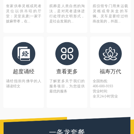
丧家供奉灵柩或死者
殡葬是人类自然的淘
殡仪馆专门用来运载
灵位以供吊唁的厅
汰，是对死者遗体进
灵柩或骨灰盒的车
堂：灵堂哀肃|一家子
行处理的文明形式，
辆。灵车是要经过特
披麻带孝，在...
是社会发展的...
殊改装的，外面...
超度诵经
查看更多
福寿万代
诵经指崇尚佛学的人
了解更多关于我们的
全国热线:
诵读经文
服务项目，为您提供
400-600-9193
最优的服务
营业时间:
全天24小时营业
一条龙套餐