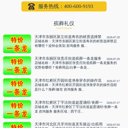
服务热线：400-600-9193
殡葬礼仪
Funeral etiquette
天津市东丽区新立街道寿衣的材质选择禁
2026-07-29
忌有哪些？追悼会策划 咨询服务
店铺名称：天津市东丽区新立街道寿衣的材质选择禁忌
有哪些？追悼会策划 咨询服务 服...
天津市东丽区张贵庄街道殡葬一条龙服务
2026-07-29
的优势有哪些？丧葬用品/白事一条龙 咨
店铺名称：天津市东丽区张贵庄街道殡葬一条龙服务的
询服务
优势有哪些？丧葬用品/白事一条龙...
天津市红桥区芥园街道净身穿衣的操作流
2026-07-17
程是什么？海葬/修坟 咨询服务
店铺名称：天津市红桥区芥园街道净身穿衣的操作流程
是什么？海葬/修坟 咨询服务 服...
天津市红桥区丁字沽街道超度诵经/丧葬一
2026-07-17
条龙 咨询服务
店铺名称：天津市红桥区丁字沽街道超度诵经/丧葬一条
龙 咨询服务 服务区域：西于庄...
天津市河北区月牙河街道灵车接运/出殡用
2026-07-03