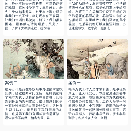
的，身体不适去医院检查，不幸确证癌
用我们动脑子，反正都带齐了，包括锡
症晚期，真的接受不了，非常难过。老
箔啊什么的都有，感觉他们车上要啥有
先生身体越来越差，对于在上海办理后
啥。布置完了之后和我们说了常规的习
事我们一点不懂，幸好现在有互联网，
俗和需要的花圈花篮。花篮送过来的花
让我们生活如此便捷，解决了我们很多
也很新鲜。家里就放了我们至亲的几个
困难。跟客服电话沟通后，又见了一
花篮，之后要的都可以直接送到位。办
面，了解了大概的流程，提前准...
证速度很快，效率高，服务态...
案例二
案例一
福寿万代是我在寻找后事办理的时候找
福寿万代工作人员非常和善，处事稳妥
到的，经过横向对比之后，最终我选择
周全，让人很安心。本身家属遇到丧事
了福寿万代，选择的是尊贵套餐，从接
就六神无主，电话联系福寿万代殡葬礼
送到最后的告别仪式，都让我感到这是
仪服务公司客服之后，工作人员第一时
一家经验丰富的白事处理公司，各种服
间感到现场，全程陪同，详细的给予专
务都很贴心，既照顾了我们亲属的心
业的解答并一起陪同处理相关事宜。言
情，也提示了我们有哪些事情需要做，
语非常感人，行动非常迅速，服务非常
哪些事情不能做，相当专业。从...
到位，各类准备齐全，搭棚、...