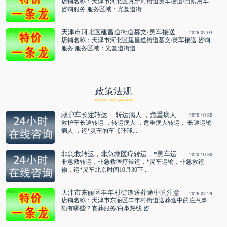
车 咨询服务
店铺名称：天津市河北区月牙河街道灵车接运/出殡用车
咨询服务 服务区域：光复道街...
天津市河北区建昌道街道墓文/灵车接送
2026-07-03
咨询服务
店铺名称：天津市河北区建昌道街道墓文/灵车接送 咨询
服务 服务区域：光复道街道 ...
政策法规
Policies and regulations
救护车长途转运 ，转运病人 ，危重病人
2020-10-30
转运， 长途运输病人 ，运*灵车的车
救护车长途转运 ，转运病人 ，危重病人转运， 长途运输
病人 ，运*灵车的车【环球...
非急救转运，非急救医疗转运，*灵车运
2020-10-30
输，非急救运输，运*灵车
非急救转运，非急救医疗转运，*灵车运输，非急救运
输，运*灵车北京时间10月30下...
天津市东丽区丰年村街道送葬途中的注意
2026-07-29
事项有哪些？丧葬服务/白事热线 咨询服
店铺名称：天津市东丽区丰年村街道送葬途中的注意事
务
项有哪些？丧葬服务/白事热线 咨...