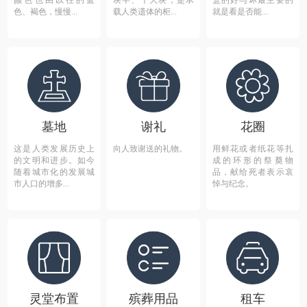
颜色也由以往的蓝
块半、十大块，是承
盒的好与坏最主要的
色、褐色，慢慢...
载人类遗体的柜...
就是看是否能...
墓地
谢礼
花圈
这是人类发展历史上
向人致谢送的礼物。
用鲜花或者纸花等扎
的文明和进步。如今
成的环形的祭奠物
随着城市化的发展城
品，献给死者表示哀
市人口的增多...
悼与纪念。
灵堂布置
殡葬用品
租车