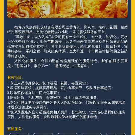
福寿万代殡葬礼仪服务有限公司主营寿衣、骨灰盒、棺材、花圈、精致
纸扎等殡葬用品，是为逝者提供24小时一条龙殡仪服务的平台。
“尊敬生命，以人为本”本公司拥有一支年轻化，专业化，知识化，高水
平的优秀服务团队。业务范围覆盖：从各档次寿衣骨灰盒及各种殡葬用品的
批发零售到遗体穿衣整容，灵车长短途接运，墓地优化推荐，殡仪起灵，安
葬服务等一系列全程一站式服务体系，全力打造一个市民首肯接纳的全新殡
葬服务机构。
人性化的服务，合理透明的价格是我们的服务特色。我们的服务宗旨
是：“逝者为上、服务第一”，“逝者安息、生者慰藉。"
服务项目:
1.专业人员净身穿衣、制作遗照、花圈、布置灵堂；
2.根据家属要求，提供殡葬用品、安排丧事大巴、乐队及佛事超度；
3.联系殡仪馆办理一切火化事宜；
4.陪同出殡、礼厅布置、骨灰寄存、落土下葬等全套服务。
5.本公司特设专车接送省内外各大医院病员出院、转院以及根据家属要求遗
体返乡运输业务专用灵车。
6.低保及困难家庭可适当减免相关费用，替您解忧，让您省心是我们的服务
宗旨。人性化的服务，合理透明的价格是我们的服务特色。
五星服务: