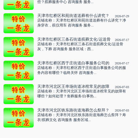
些？殡葬服务中心 咨询服务 服务...
天津市红桥区和苑街道送葬有什么讲究？
2026-07-29
净身穿衣，殡仪用车 咨询服务
店铺名称：天津市红桥区和苑街道送葬有什么讲究？净
身穿衣，殡仪用车 咨询服务 服务...
天津市红桥区三条石街道殡葬文化/运送骨
2026-07-17
灰，下葬 咨询服务
店铺名称：天津市红桥区三条石街道殡葬文化/运送骨
灰，下葬 咨询服务 服务区域：西...
天津市红桥区西于庄街道白事服务公司的
2026-07-17
服务内容有哪些？临终关怀 咨询服务
店铺名称：天津市红桥区西于庄街道白事服务公司的服
务内容有哪些？临终关怀 咨询服务...
天津市河北区王串场街道冰棺常见的故障
2026-07-03
有哪些？如何处理？丧葬服务/白事热线
店铺名称：天津市河北区王串场街道冰棺常见的故障有
咨询服务
哪些？如何处理？丧葬服务/白事热...
天津市河北区铁东路街道海葬怎么祭拜？
2026-07-03
寿衣/殡葬文化 咨询服务
店铺名称：天津市河北区铁东路街道海葬怎么祭拜？寿
衣/殡葬文化 咨询服务 服务区域...