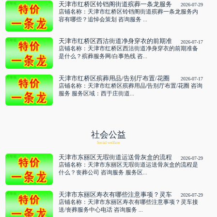
天津市红桥区铃铛阁街道殡葬一条龙服务
2026-07-29
内容有哪些？追悼会策划 咨询服务
店铺名称：天津市红桥区铃铛阁街道殡葬一条龙服务内
容有哪些？追悼会策划 咨询服务 ...
天津市红桥区西沽街道净身穿衣的前期准
2026-07-17
备是什么？殡葬服务网/白事热线 咨询服
店铺名称：天津市红桥区西沽街道净身穿衣的前期准备
务
是什么？殡葬服务网/白事热线 咨...
天津市红桥区殡葬用品/告别厅布置/花圈
2026-07-17
咨询服务
店铺名称：天津市红桥区殡葬用品/告别厅布置/花圈 咨询
服务 服务区域：西于庄街道...
社会公益
Social welfare
天津市东丽区无瑕街道运送骨灰盒的流程
2026-07-29
是什么？丧葬公司 咨询服务
店铺名称：天津市东丽区无瑕街道运送骨灰盒的流程是
什么？丧葬公司 咨询服务 服务区...
天津市东丽区寿衣有哪些注意事项？灵车
2026-07-29
接送/丧葬服务中心电话 咨询服务
店铺名称：天津市东丽区寿衣有哪些注意事项？灵车接
送/丧葬服务中心电话 咨询服务 ...