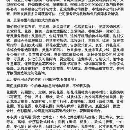
型殡葬公司、连锁殡葬公司、殡葬集团、殡葬上市公司的经营状况与服务网
络咨询；白事服务公司排名对比、正规丧葬公司推荐、本地白事公司口碑调
研、附近丧葬服务公司覆盖评估、公司服务评分机制与售后保障条款解读。
四、灵堂布置与告别仪式方案咨询
我们提供灵堂布置、搭灵棚、设灵堂咨询；包括灵堂设计、灵堂装饰风格；
灵堂鲜花、花圈、挽联、遗像摆放搭配；灵堂供品、香烛选择；灵堂守灵、
守灵服务流程；灵堂租用、告别厅租用、追悼厅租用的价格与档期。告别仪
式、追悼会全流程策划，包括主持甄选、流程设计、主持词、悼词、致辞撰
写指导；告别仪式花圈、鲜花布置方案，告别仪式音乐、哀乐、葬礼音乐、
追悼会音乐选取建议。灵堂布置图片、效果参考，灵堂布置多少钱、搭灵棚
多少钱行情，灵堂布置公司、告别仪式策划公司、追悼会策划公司对比推
荐；守灵夜、头七守灵习俗问询，灵堂规矩、注意事项，告别仪式、追悼会
注意事项。还涵盖灵堂花艺设计、挽联书写服务、悼词撰写服务、告别仪式
摄影、追思影像制作、灵堂灯光布置、地毯铺设、装饰用品租赁指导、告别
厅氛围营造等定制化咨询。
五、丧葬用品选购咨询（花圈/寿衣/骨灰盒等）
我们提供客观中立的市场信息与选购建议，不销售实物。
花圈类：花圈预订、定制、鲜花花圈、纸花花圈材质与价格对比；花圈挽联
书写规范、价格、尺寸、形状、款式、材质优劣；批发与零售价格差异，附
近花圈店推荐，配送时效，租赁可行性，装饰搭配，花材（白菊花圈、黄菊
花圈、百合花圈、康乃馨花圈）寓意与保鲜；花圈骨架、底座选择，摆放、
设计、色彩搭配，经济型与高端花圈档次区分，花圈套餐组合。
寿衣类（含高端/男/女/七件套）：寿衣七件套明细与价格；男士寿衣、女士
寿衣、高端、经济型款式对比；面料（绸缎、棉质）、款式（唐装、中山
装、现代装）适用场景；品牌口碑、价格调研、套装搭配、尺寸测量与定制