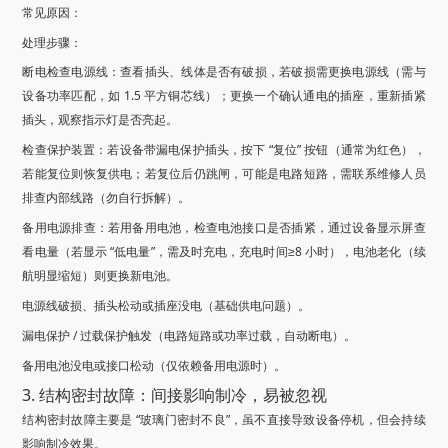
常见原因：
处理步骤：
断电检查电源线：查看插头、线体是否有破损，若破损需更换电源线（需与
设备功率匹配，如 1.5 平方铜芯线）；更换一个确认通电的插座，重新插紧
插头，观察指示灯是否亮起。
检查保护装置：若设备带漏电保护插头，按下 “复位” 按钮（通常为红色），
若能复位则恢复供电；若复位后仍跳闸，可能是电路短路，需联系维修人员
排查内部线路（勿自行拆解）。
备用电源排查：若用备用电池，检查电池接口是否插紧，通过设备显示屏查
看电量（若显示 “低电量”，需及时充电，充电时间≥8 小时），电池老化（续
航明显缩短）则更换新电池。
电源线破损、插头松动或插座没电（基础供电问题）。
漏电保护 / 过载保护触发（电路短路或功率过载，自动断电）。
备用电池没电或接口松动（仅依赖备用电源时）。
3. 结构密封故障：间接影响制冷，易被忽视
结构密封故障主要是 “玻璃门密封不良”，虽不直接导致设备停机，但会持续
影响制冷效果。