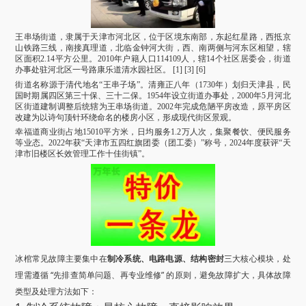
王串场街道，隶属于天津市河北区，位于区境东南部，东起红星路，西抵京
山铁路三线，南接真理道，北临金钟河大街，西、南两侧与河东区相望，辖
区面积2.14平方公里。2010年户籍人口114109人，辖14个社区居委会，街道
办事处驻河北区一号路康乐道清水园社区。 [1] [3] [6]
街道名称源于清代地名“王串子场”。清雍正八年（1730年）划归天津县，民
国时期属四区第三十保、三十二保。1954年设立街道办事处，2000年5月河北
区街道建制调整后统辖为王串场街道。2002年完成危陋平房改造，原平房区
改建为以诗句顶针环绕命名的楼房小区，形成现代街区景观。
幸福道商业街占地15010平方米，日均服务1.2万人次，集聚餐饮、便民服务
等业态。2022年获“天津市五四红旗团委（团工委）”称号，2024年度获评“天
津市旧楼区长效管理工作十佳街镇”。
冰棺常见故障主要集中在
制冷系统、电路电源、结构密封
三大核心模块，处
理需遵循 “先排查简单问题、再专业维修” 的原则，避免故障扩大，具体故障
类型及处理方法如下：