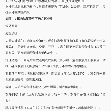
1. 制冷系统故障：最核心故障，直接影响效果
制冷系统是冰棺的核心，故障多表现为 “不制冷、制冷慢、温度不稳定”，需
优先排查基础问题。
故障 1：棺内温度降不下来 / 制冷慢
常见原因：
处理步骤：
先检查玻璃门，确保完全闭合，观察门边缘是否有白雾（有白雾说明密封条
漏风），若密封条老化（变硬、开裂），需立即更换同型号密封条（联系厂
家购买，更换前清理密封条槽内灰尘）。
清理散热口：断电后用软毛刷或吹风机（冷风档）清理散热片上的灰尘、杂
物，确保散热口周围预留 10cm 以上空间，不靠墙或堆放物品。
调整使用环境：将冰棺移至通风、阴凉处（环境温度≤28℃），避免阳光直
射或靠近暖气、空调出风口。
玻璃门未关严或密封条老化（冷气泄漏，制冷负荷增加）。
散热口被堵塞（压缩机散热不良，功率下降，散热口多在冰棺侧面 / 背
面）。
环境温度过高（如放在 30℃以上的室外或阳光直射处，超出制冷能力）。