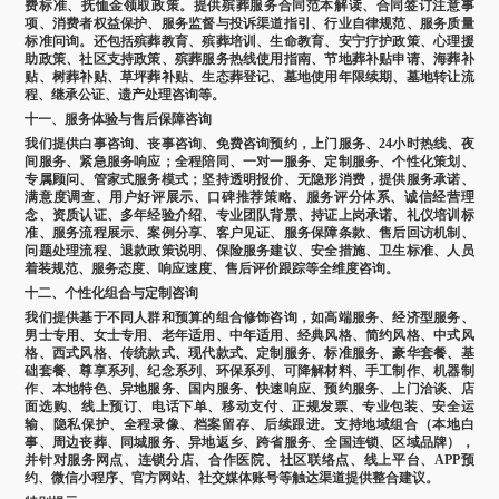
费标准、抚恤金领取政策。提供殡葬服务合同范本解读、合同签订注意事
项、消费者权益保护、服务监督与投诉渠道指引、行业自律规范、服务质量
标准问询。还包括殡葬教育、殡葬培训、生命教育、安宁疗护政策、心理援
助政策、社区支持政策、殡葬服务热线使用指南、节地葬补贴申请、海葬补
贴、树葬补贴、草坪葬补贴、生态葬登记、墓地使用年限续期、墓地转让流
程、继承公证、遗产处理咨询等。
十一、服务体验与售后保障咨询
我们提供白事咨询、丧事咨询、免费咨询预约，上门服务、24小时热线、夜
间服务、紧急服务响应；全程陪同、一对一服务、定制服务、个性化策划、
专属顾问、管家式服务模式；坚持透明报价、无隐形消费，提供服务承诺、
满意度调查、用户好评展示、口碑推荐策略、服务评分体系、诚信经营理
念、资质认证、多年经验介绍、专业团队背景、持证上岗承诺、礼仪培训标
准、服务流程展示、案例分享、客户见证、服务保障条款、售后回访机制、
问题处理流程、退款政策说明、保险服务建议、安全措施、卫生标准、人员
着装规范、服务态度、响应速度、售后评价跟踪等全维度咨询。
十二、个性化组合与定制咨询
我们提供基于不同人群和预算的组合修饰咨询，如高端服务、经济型服务、
男士专用、女士专用、老年适用、中年适用、经典风格、简约风格、中式风
格、西式风格、传统款式、现代款式、定制服务、标准服务、豪华套餐、基
础套餐、尊享系列、纪念系列、环保系列、可降解材料、手工制作、机器制
作、本地特色、异地服务、国内服务、快速响应、预约服务、上门洽谈、店
面选购、线上预订、电话下单、移动支付、正规发票、专业包装、安全运
输、隐私保护、全程录像、档案留存、后续跟进。支持地域组合（本地白
事、周边丧葬、同城服务、异地返乡、跨省服务、全国连锁、区域品牌），
并针对服务网点、连锁分店、合作医院、社区联络点、线上平台、APP预
约、微信小程序、官方网站、社交媒体账号等触达渠道提供整合建议。