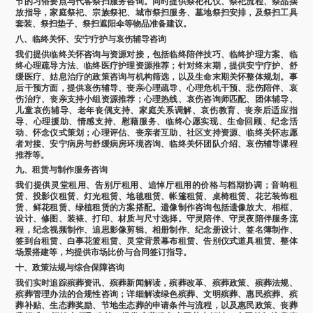
节的习俗要点与代客祭扫服务咨询。同时提供祭祀礼仪、祭祀流程、祭品摆
放指导，家庭祭祀、宗族祭祀、城市祭扫服务、墓地祭扫安排，及祭扫工具
套装、祭扫垫子、祭扫遮阳伞等物品准备建议。
八、临终关怀、安宁疗护与哀伤辅导咨询
我们提供临终关怀咨询与资源对接，包括临终陪伴技巧、临终护理方案、临
终心理疏导方法、临终医疗护理资源推荐；针对终末期，提供安宁疗护、舒
缓医疗、姑息治疗的政策咨询与机构筛选，以及生命末期关怀整体规划。事
后干预方面，提供哀伤辅导、丧亲心理疏导、心理危机干预、悲伤陪伴、哀
伤治疗、丧亲支持小组资源推荐；心理热线、哀伤咨询师匹配、团体辅导、
儿童哀伤辅导、老年丧偶支持、家庭关系调解、哀伤教育、丧亲后适应指
导、心理援助、情感支持、慰藉服务、临终心愿实现、生命回顾、纪念活
动、怀念仪式策划；心理评估、丧亲者互助、社区支持资源、临终关怀志愿
者对接、安宁病房与舒缓病房环境咨询、临终关怀团队介绍、哀伤辅导课程
推荐等。
九、租赁与制作服务咨询
我们提供灵堂租用、告别厅租用、追悼厅租用的价格与档期协调；音响租
赁、投影仪租赁、灯光租赁、地毯租赁、帐篷租赁、桌椅租赁、花艺装饰租
赁、鲜花租赁、绿植租赁的方案搭配。遗像制作咨询包括遗像放大、相框、
设计、修图、装裱、打印、材质与尺寸选择。守灵陪伴、守灵夜陪伴服务流
程，纪念视频制作、追思影像剪辑、相册制作、纪念册设计、签名簿制作、
签到台租赁、白事花篮租赁、灵堂背景幕布租赁、告别仪式道具租赁、整体
场景搭建等，均提供市场比价与合同签订指导。
十、政策法规与综合保障咨询
我们实时追踪殡葬资讯、殡葬新闻解读，殡葬改革、殡葬政策、殡葬法规、
殡葬管理办法的合规性咨询；详细解读绿色殡葬、文明殡葬、惠民殡葬、殡
葬补贴、生态葬奖励、节地生态葬的申请条件与流程，以及惠民政策、丧葬