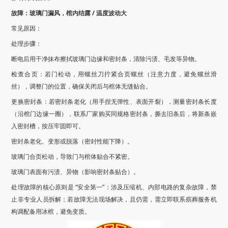
故障：玻璃门漏风，棺内结露 / 温度波动大
常见原因：
处理步骤：
断电后用干净抹布擦拭玻璃门边缘和密封条，清除污渍、毛发等异物。
检查合页：若门松动，用螺丝刀拧紧合页螺丝（注意力度，避免螺丝滑
丝），调整门的位置，确保关闭后与棺体无缝贴合。
更换密封条：若密封条老化（用手捏无弹性、表面开裂），测量密封条长度
（沿棺门边缘一圈），联系厂家购买同规格密封条，撕去旧条后，将新条嵌
入密封槽，按压牢固即可。
密封条老化、变形或脱落（密封性能下降）。
玻璃门合页松动，导致门与棺体贴合不紧密。
玻璃门表面有污渍、异物（影响密封条贴合）。
处理故障的核心原则是 “安全第一”：涉及压缩机、内部电路的复杂故障，禁
止非专业人员拆解；若故障无法现场解决，且仍需，需立即联系殡葬服务机
构调配备用冰棺，避免变质。