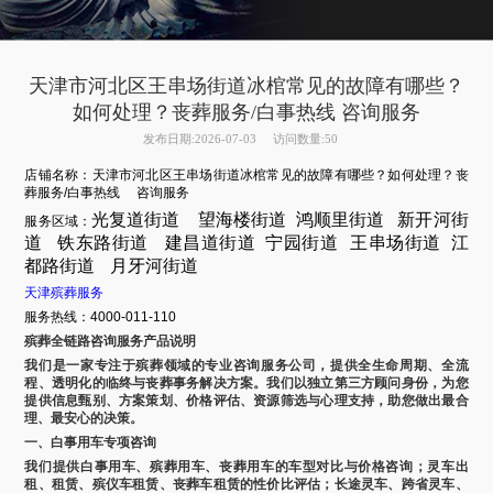
天津市河北区王串场街道冰棺常见的故障有哪些？
如何处理？丧葬服务/白事热线 咨询服务
发布日期:2026-07-03
访问数量:50
店铺名称：天津市河北区王串场街道冰棺常见的故障有哪些？如何处理？丧
葬服务/白事热线 咨询服务
光复道街道
望海楼街道
鸿顺里街道
新开河街
服务区域：
道
铁东路街道
建昌道街道
宁园街道
王串
场街道
江
都路街道
月牙河街道
天津殡葬服务
服务热线：4000-011-110
殡葬全链路咨询服务产品说明
我们是一家专注于殡葬领域的专业咨询服务公司，提供全生命周期、全流
程、透明化的临终与丧葬事务解决方案。我们以独立第三方顾问身份，为您
提供信息甄别、方案策划、价格评估、资源筛选与心理支持，助您做出最合
理、最安心的决策。
一、白事用车专项咨询
我们提供白事用车、殡葬用车、丧葬用车的车型对比与价格咨询；灵车出
租、租赁、殡仪车租赁、丧葬车租赁的性价比评估；长途灵车、跨省灵车、