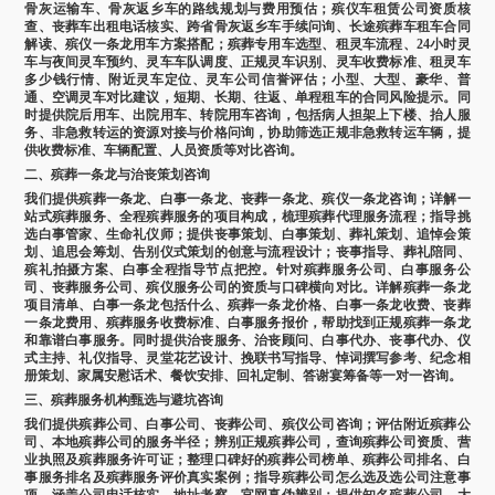
骨灰运输车、骨灰返乡车的路线规划与费用预估；殡仪车租赁公司资质核
查、丧葬车出租电话核实、跨省骨灰返乡车手续问询、长途殡葬车租车合同
解读、殡仪一条龙用车方案搭配；殡葬专用车选型、租灵车流程、24小时灵
车与夜间灵车预约、灵车车队调度、正规灵车识别、灵车收费标准、租灵车
多少钱行情、附近灵车定位、灵车公司信誉评估；小型、大型、豪华、普
通、空调灵车对比建议，短期、长期、往返、单程租车的合同风险提示。同
时提供院后用车、出院用车、转院用车咨询，包括病人担架上下楼、抬人服
务、非急救转运的资源对接与价格问询，协助筛选正规非急救转运车辆，提
供收费标准、车辆配置、人员资质等对比咨询。
二、殡葬一条龙与治丧策划咨询
我们提供殡葬一条龙、白事一条龙、丧葬一条龙、殡仪一条龙咨询；详解一
站式殡葬服务、全程殡葬服务的项目构成，梳理殡葬代理服务流程；指导挑
选白事管家、生命礼仪师；提供丧事策划、白事策划、葬礼策划、追悼会策
划、追思会筹划、告别仪式策划的创意与流程设计；丧事指导、葬礼陪同、
殡礼拍摄方案、白事全程指导节点把控。针对殡葬服务公司、白事服务公
司、丧葬服务公司、殡仪服务公司的资质与口碑横向对比。详解殡葬一条龙
项目清单、白事一条龙包括什么、殡葬一条龙价格、白事一条龙收费、丧葬
一条龙费用、殡葬服务收费标准、白事服务报价，帮助找到正规殡葬一条龙
和靠谱白事服务。同时提供治丧服务、治丧顾问、白事代办、丧事代办、仪
式主持、礼仪指导、灵堂花艺设计、挽联书写指导、悼词撰写参考、纪念相
册策划、家属安慰话术、餐饮安排、回礼定制、答谢宴筹备等一对一咨询。
三、殡葬服务机构甄选与避坑咨询
我们提供殡葬公司、白事公司、丧葬公司、殡仪公司咨询；评估附近殡葬公
司、本地殡葬公司的服务半径；辨别正规殡葬公司，查询殡葬公司资质、营
业执照及殡葬服务许可证；整理口碑好的殡葬公司榜单、殡葬公司排名、白
事服务排名及殡葬服务评价真实案例；指导殡葬公司怎么选及选公司注意事
项，涵盖公司电话核实、地址考察、官网真伪辨别；提供知名殡葬公司、大