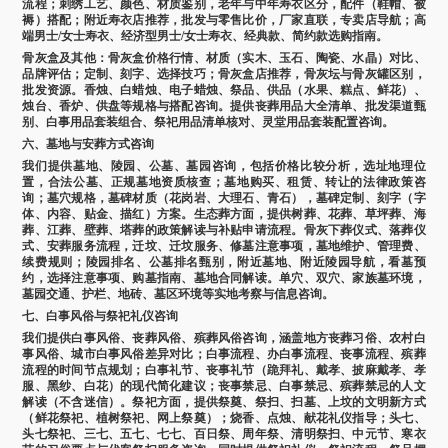
流程；刺绣工艺、颜色、材质鉴别，老年与中年寿衣区分，配件（鞋帽、被
褥）搭配；附近寿衣店推荐，批发与零售比价，厂家直联，专卖店导航；高
端男士/女士寿衣、经济型男士/女士寿衣、经典款、简约款选购指南。
骨灰盒及其他：骨灰盒价格行情、材质（实木、玉石、陶瓷、水晶）对比、
品牌评估；定制、刻字、选择技巧；骨灰盒店推荐，骨灰坛与骨灰罐区别，
批发资源。香烛、白蜡烛、电子蜡烛、祭品、供品（水果、糕点、鲜花）、
烛台、香炉、供盘等规格与搭配咨询。提供丧葬用品大全清单、批发渠道甄
别、白事用品套装组合、祭祀用品清单核对、灵堂用品套装配置咨询。
六、墓地与安葬方式咨询
我们提供墓地、陵园、公墓、墓园咨询，包括价格比较分析，选址地理位
置，合法公墓、正规墓地资质核查；墓地购买、租赁、转让的法律政策咨
询；墓穴规格，墓碑材质（花岗岩、大理石、青石），墓碑定制、刻字（字
体、内容、贴金、描红）方案。生态葬方面，提供树葬、花葬、草坪葬、海
葬、江葬、壁葬、塔葬的政策解读与补贴申请流程。骨灰下葬仪式、落葬仪
式、安葬服务流程，迁坟、迁坟服务、修墓注意事项，墓地维护、管理费、
续费规则；陵园排名、公墓排名甄别，附近墓地、附近陵园导航，看墓预
约，选择注意事项、购墓指南、墓地合同解读。单穴、双穴、家族墓环境，
墓园交通、护栏、地砖、墓区环境等实地考察与信息咨询。
七、白事风俗与祭祀礼仪咨询
我们提供白事风俗、丧葬风俗、殡葬风俗咨询，涵盖地方丧葬习俗、农村白
事风俗、城市白事风俗差异对比；白事流程、办白事流程、丧事流程、殡葬
流程的时间节点规划；白事礼节、丧事礼节（跪拜礼、戴孝、披麻戴孝、孝
服、黑纱、白花）的现代简化建议；丧事禁忌、白事禁忌、殡葬禁忌的人文
解读（不含迷信）。祭祀方面，提供祭奠、祭扫、扫墓、上坟的文明新方式
（鲜花祭祀、植树祭祀、网上祭奠）；烧香、点烛、献花礼仪指导；头七、
头七祭祀、三七、五七、七七、百日祭、周年祭、清明祭扫、中元节、寒衣