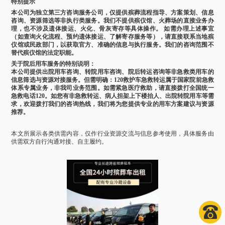
特别提示
本公司为独立第三方咨询服务公司，仅提供殡葬流程指导、方案策划、信息
咨询、资源筛选等非执行类服务。我们不提供殡仪馆、火葬场的直接业务办
理，也不涉及遗体接运、火化、骨灰寄存等具体操作。 如需办理上述事宜
（如查询火化流程、预约遗体接运、了解寄存服务等），请直接联系当地殡
仪馆或民政部门，以获取官方、准确的信息与执行服务。我们的咨询范围不
替代殡仪馆的法定职能。
关于院后用车服务的特别说明：
本公司提供出院用车咨询、转院用车咨询、院后转运咨询等非急救类用车的
信息筛选与资源对接服务。但需明确：120救护车急救转运属于国家院前急救
体系专属业务，非我司业务范围。如需紧急医疗救助，请直接拨打全国统一
急救电话120。如您有非急救转运、病人担架上下楼抬人、出院转院用车等需
求，欢迎拨打我们的咨询热线，我们将为您提供专业的用车方案建议与资源
推荐。
本文所展示各类供需内容，仅作行业资源交流与信息参考使用，具体服务由
供需双方自行沟通对接、自主履约。